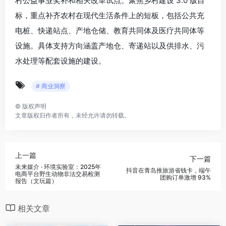
村公益事业奖补和相关改革试点。聚焦乡村建设 3.0 版目
标，重点补齐农村在现代生活条件上的短板，包括公共充
电桩、快递站点、产地仓储、教育共同体及医疗共同体等
设施。具体支持方向涵盖产地仓、寄递站以及供排水、污
水处理等配套设施的建设。
# 商业洞察
©
版权声明
文章版权归作者所有，未经允许请勿转载。
上一篇
下一篇
未来媒介 · 环境实验室：2025年
抖音在青岛推旅游省钱卡，端午
电商平台野生动物非法交易检测
团购订单激增 93%
报告（文玩篇）
相关文章