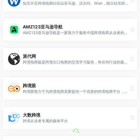
知无不言跨境电商社区以亚马逊、沃尔玛、Wish，独立站等跨境电商销售运营、内容营销、SNS、SEM等内容为主，是跨境电商行业从业者的专业型交流和学习社区。跨境电商从业者可以在这里发表专业知识、经验和见解，以让更多人分享真知灼见，起到互相交流和学习的目的。
AMZ123亚马逊导航
AMZ123亚马逊导航是一家致力于服务中国跨境电商从业者的综合平台，以让跨境电商出海更便捷为使命，始终围绕卖家需求，为卖家提供实时的跨境资讯，实用的跨境干货、工具、数据和服务，打造一站式跨境流量入口。做跨境电商，就上AMZ123。
派代网
跨境电商版是跨境出口电商的交流学习版块，有任何行业的最新资讯、趋势以及广大卖家对跨境出口电商有任何的疑惑不解都可以在这里交流讨论，希望通过这个版块让大家掌握到一手的跨境电商知识，将产品卖到国外，一夜暴富。"
跨境眼
跨境眼致力于为跨境电商卖家提供一个优质的跨境电商平台，实时的给跨境电商卖家带来高质量的跨境物流公司，跨境电商活动，跨境电商资讯，跨境电商直播等内容服务。
大数跨境
跨境从业者专属的媒体平台