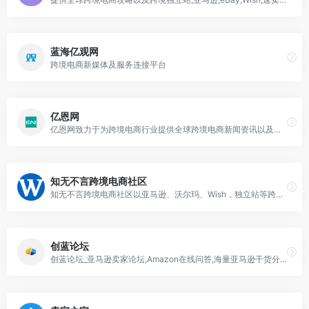
蓝海亿观网
跨境电商新媒体及服务连接平台
亿恩网
亿恩网致力于为跨境电商行业提供全球跨境电商新闻资讯以及跨境独立站,亚马逊,eBay,Wish,速卖通平台运营营销干货和行业生态新闻的电子商务新媒体平台。
知无不言跨境电商社区
知无不言跨境电商社区以亚马逊、沃尔玛、Wish，独立站等跨境电商销售运营、内容营销、SNS、SEM等内容为主，是跨境电商行业从业者的专业型交流和学习社区。跨境电商从业者可以在这里发表专业知识、经验和见解，以让更多人分享真知灼见，起到互相交流和学习的目的。
创蓝论坛
创蓝论坛_亚马逊卖家论坛,Amazon在线问答,海量亚马逊干货分享,运营实操|学习资料|注册流程|后台操作,尽在创蓝论坛