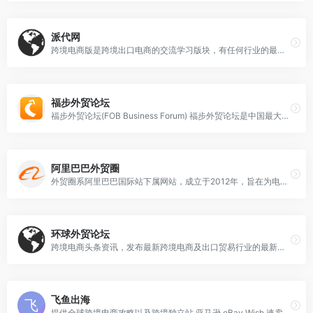
派代网
跨境电商版是跨境出口电商的交流学习版块，有任何行业的最新资讯、趋势以及广大卖家对跨境出口电商有任何的疑惑不解都可以在这里交流讨论，希望通过这个版块让大家掌握到一手的跨境电商知识，将产品卖到国外，一夜暴富。"
福步外贸论坛
福步外贸论坛(FOB Business Forum) 福步外贸论坛是中国最大的专业外贸论坛，致力于打造全球最具人气、最实用的外贸社区。
阿里巴巴外贸圈
外贸圈系阿里巴巴国际站下属网站，成立于2012年，旨在为电商人搭建拥有外贸头条、外贸培训、外贸问答，外贸服务，外贸论坛等板块及获取今日焦点，好文推荐，视频推荐，服务推荐等资讯的一体式综合平台。
环球外贸论坛
跨境电商头条资讯，发布最新跨境电商及出口贸易行业的最新动态和新闻。
飞鱼出海
提供全球跨境电商攻略以及跨境独立站,亚马逊,eBay,Wish,速卖通平台营销干货电子商务新媒体平台....