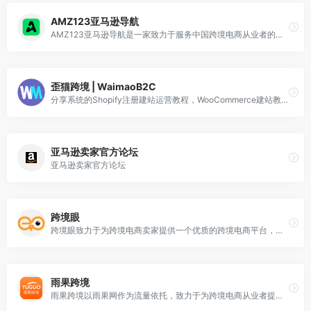
AMZ123亚马逊导航
AMZ123亚马逊导航是一家致力于服务中国跨境电商从业者的综合平台，以让跨境电商出海更便捷为使命，始终围绕卖家需求，为卖家提供实时的跨境资讯，实用的跨境干货、工具、数据和服务，打造一站式跨境流量入口。做跨境电商，就上AMZ123。
歪猫跨境 | WaimaoB2C
分享系统的Shopify注册建站运营教程，WooCommerce建站教程和SiteGround主机教程，以及Facebook广告、谷歌广告、SEO、邮件营销等渠道的流量运营。
亚马逊卖家官方论坛
亚马逊卖家官方论坛
跨境眼
跨境眼致力于为跨境电商卖家提供一个优质的跨境电商平台，实时的给跨境电商卖家带来高质量的跨境物流公司，跨境电商活动，跨境电商资讯，跨境电商直播等内容服务。
雨果跨境
雨果跨境以雨果网作为流量依托，致力于为跨境电商从业者提供全球产业出海，链接全球流通，实现全球品牌的产业互联网平台，并拥有CCEE跨境智能选品平台，链接起跨境电商平台、服务商、工厂及众多卖家，致力打造集全球开店服务、品牌出海营销、独立站综合解决方案于一体的跨境电商全新生态链条！