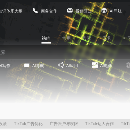
知识体系大纲
商务合作
投稿须知
AI导航
站内
常用
搜索
工具
社
AI写作
AI导航
AI应用
AI电商
告投放
TikTok广告优化
广告账户与权限
TikTok达人合作
Tik