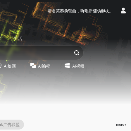
请君莫奏前朝曲，听唱新翻杨柳枝。
区
生活
AI绘画
AI编程
AI视频
Tok广告联盟
more+