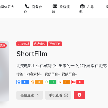
知识体系大
商务合
投稿须
AI导
作
知
航
内容素材
内容素材
视频平台
德国
ShortFilm
北美电影工业在早期衍生出来的一个片种,通常在北美将
标签：
内容素材
视频平台
视频平台
0
0
0
0
0
链接直达
手机查看