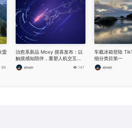
欧盟
治愈系新品 Moxy 摸喜发布：以
车载冰箱登陆 Tik
触摸感知陪伴，重塑人机交互新
细分类目第一
体验
89
xinxin
147
xinxin