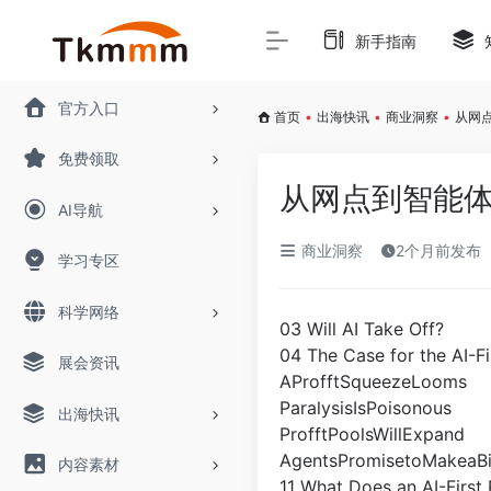
新手指南
官方入口
首页
•
出海快讯
•
商业洞察
•
从网
免费领取
从网点到智能体
AI导航
商业洞察
2个月前发布
学习专区
科学网络
03 Will AI Take Off?
04 The Case for the AI-Fi
展会资讯
AProfftSqueezeLooms
ParalysisIsPoisonous
出海快讯
ProfftPoolsWillExpand
AgentsPromisetoMakeaB
内容素材
11 What Does an AI-Firs