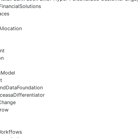
inancialSolutions
aces
llocation
nt
on
gModel
t
andDataFoundation
ceasaDifferentiator
Change
rrow
Workffows