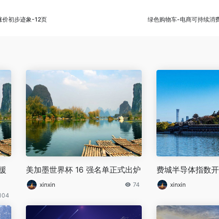
价初步迹象-12页
绿色购物车-电商可持续消
布援
美加墨世界杯 16 强名单正式出炉
费城半导体指数开
xinxin
74
xinxin
104