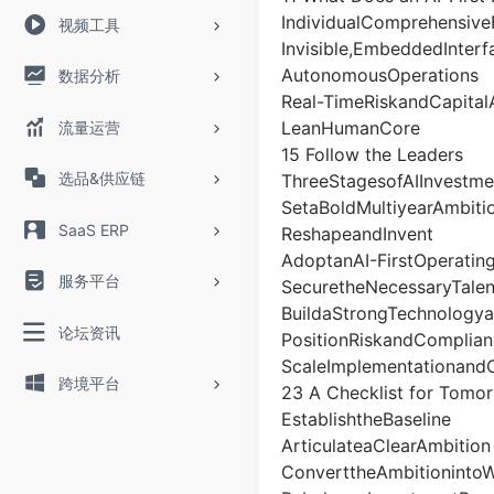
IndividualComprehensiveF
视频工具
Invisible,EmbeddedInterf
AutonomousOperations
数据分析
Real-TimeRiskandCapitalA
LeanHumanCore
流量运营
15 Follow the Leaders
选品&供应链
ThreeStagesofAIInvestme
SetaBoldMultiyearAmbiti
SaaS ERP
ReshapeandInvent
AdoptanAI-FirstOperatin
服务平台
SecuretheNecessaryTalen
BuildaStrongTechnology
论坛资讯
PositionRiskandComplian
ScaleImplementationand
跨境平台
23 A Checklist for Tomo
EstablishtheBaseline
ArticulateaClearAmbition
ConverttheAmbitioninto