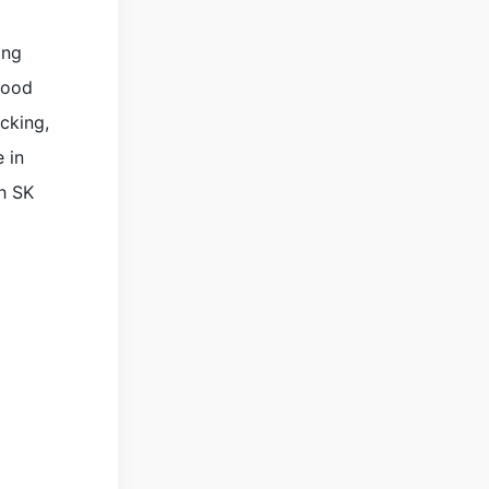
ing
good
cking,
 in
th SK