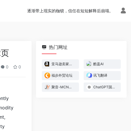
逐渐带上现实的枷锁，信任在短短解释后崩塌。
热门网址
2页
亚马逊卖家官方论坛
酷盖AI
0
0
福步外贸论坛
讯飞翻译
聚音-MCN管理系统
ChatGPT国内版
ntly
mmodity
nt,
ity