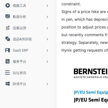
constraint.
视频工具
Signs of a price hike ar
数据分析
in yen, which has deprec
position to adjust prices
流量运营
but recently comments fr
选品&供应链
strategy. Separately, ne
Hynix getting requests of
SaaS ERP
服务平台
论坛资讯
跨境平台