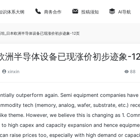
知识体系大纲
商务合作
投稿须知
AI导航
斯坦_日本欧洲半导体设备已现涨价初步迹象-12页
欧洲半导体设备已现涨价初步迹象-1
xinxin
88
ntially outperform again. Semi equipment companies have
modity tech (memory, analog, wafer, substrate, etc.) rece
 hike theme. However, we believe this is changing as 1. Co
ads to high capex and capacity expansion and hence equipme
an raise prices too, especially with high demand or capac