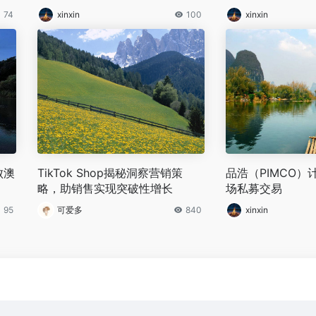
市场增长潜力凸显
74
xinxin
100
xinxin
败澳
TikTok Shop揭秘洞察营销策
品浩（PIMCO）
略，助销售实现突破性增长
场私募交易
95
可爱多
840
xinxin