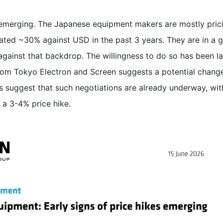
e emerging. The Japanese equipment makers are mostly pric
iated ~30% against USD in the past 3 years. They are in a 
 against that backdrop. The willingness to do so has been la
om Tokyo Electron and Screen suggests a potential change
ws suggest that such negotiations are already underway, wi
 a 3-4% price hike.