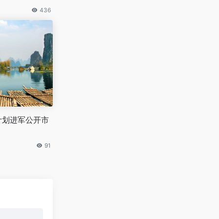
436
计划进军公开市
91