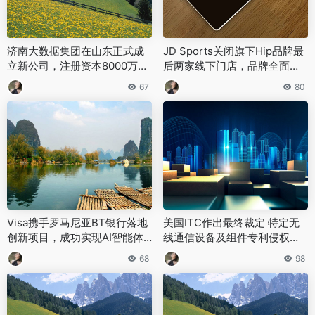
济南大数据集团在山东正式成
JD Sports关闭旗下Hip品牌最
立新公司，注册资本8000万深
后两家线下门店，品牌全面转
耕人工智能领域
向线上运营
67
80
Visa携手罗马尼亚BT银行落地
美国ITC作出最终裁定 特定无
创新项目，成功实现AI智能体
线通信设备及组件专利侵权调
自动支付
查正式终止
68
98