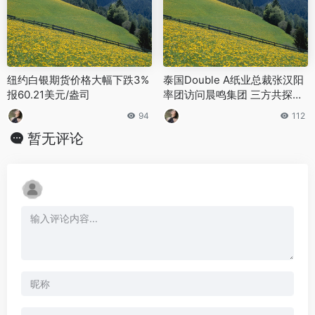
纽约白银期货价格大幅下跌3%
泰国Double A纸业总裁张汉阳
报60.21美元/盎司
率团访问晨鸣集团 三方共探纸
业合作新机遇
94
112
暂无评论