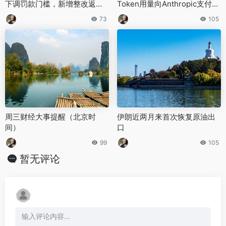
下调罚款门槛，新增整改返款
Token用量向Anthropic支付AI
与揽收保底双重奖励
模型费用
73
105
周三财经大事提醒（北京时
伊朗近两月来首次恢复原油出
间）
口
99
105
暂无评论