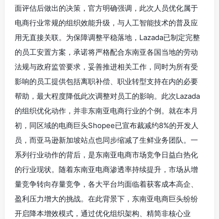
面评估后做出的决策，官方明确强调，此次人员优化属于
电商行业常规的组织效能升级，与人工智能技术的普及应
用无直接关联。为保障调整平稳落地，Lazada已制定完整
的员工安置方案，承诺将严格配合东南亚各国当地的劳动
法规与政府监管要求，妥善推进相关工作，同时为所有受
影响的员工提供包括离职补偿、职业转型支持在内的必要
帮助，最大程度降低此次调整对员工的影响。此次Lazada
的组织优化动作，并非东南亚电商行业的个例。就在本月
初，同区域的电商巨头Shopee已宣布裁减约8%的开发人
员，而亚马逊新加坡站点也同步缩减了生鲜业务团队。一
系列行业动作的背后，是东南亚电商市场竞争日益白热化
的行业现状。随着东南亚电商渗透率持续提升，市场从增
量竞争转向存量竞争，各大平台均面临着获客成本高企、
盈利压力增大的挑战。在此背景下，东南亚电商巨头纷纷
开启降本增效模式，通过优化组织架构、精简非核心业