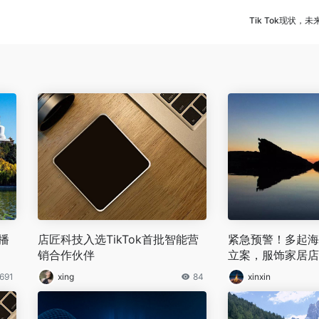
Tik Tok现状，
播
店匠科技入选TikTok首批智能营
紧急预警！多起海外
销合作伙伴
立案，服饰家居店
691
xing
84
xinxin