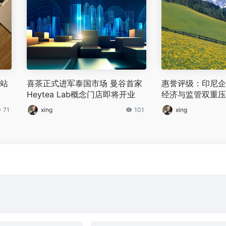
美站
喜茶正式进军泰国市场 曼谷首家
惠誉评级：印尼企
Heytea Lab概念门店即将开业
经济与监管双重压
71
xing
101
xing