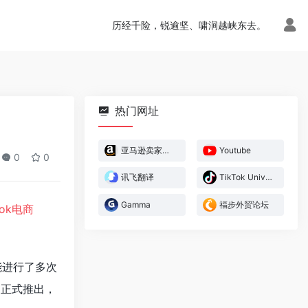
历经千险，锐逾坚、啸涧越峡东去。
热门网址
亚马逊卖家官方论坛
Youtube
0
0
讯飞翻译
TikTok University
Gamma
福步外贸论坛
Tok电商
能进行了多次
户正式推出，