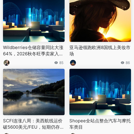
Wildberries仓储容量同比大涨
亚马逊领跑欧洲8国线上美妆市
64%，2026秋冬旺季卖家入仓
场
名额实现翻倍
85
86
SCFI连涨八周：美西航线运价
‌Shopee全站点整合汽车与摩托
破5600美元/FEU，短期仍存上
车类目‌
行空间