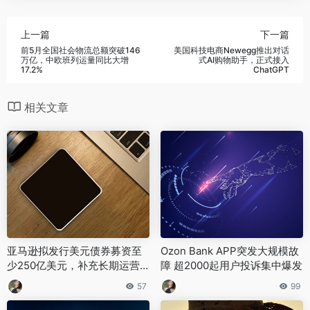
上一篇
下一篇
前5月全国社会物流总额突破146
美国科技电商Newegg推出对话
万亿，中欧班列运量同比大增
式AI购物助手，正式接入
17.2%
ChatGPT
相关文章
亚马逊拟发行美元债券募资至
Ozon Bank APP突发大规模故
少250亿美元，补充长期运营
障 超2000起用户投诉集中爆发
资金储备
57
99