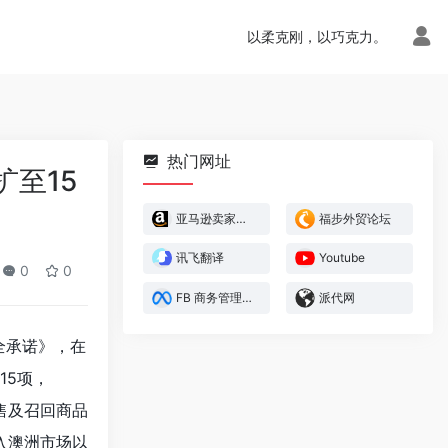
以柔克刚，以巧克力。
热门网址
扩至15
亚马逊卖家官方论坛
福步外贸论坛
讯飞翻译
Youtube
0
0
FB 商务管理平台
派代网
全承诺》，在
15项，
售及召回商品
进入澳洲市场以