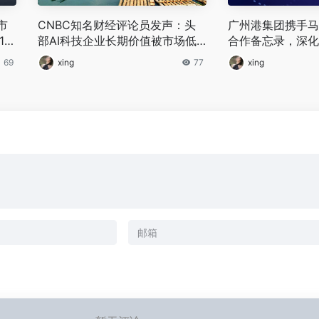
市
CNBC知名财经评论员发声：头
广州港集团携手马
10
部AI科技企业长期价值被市场低
合作备忘录，深化
估，坚定看好赛道后续表现
作
69
xing
77
xing