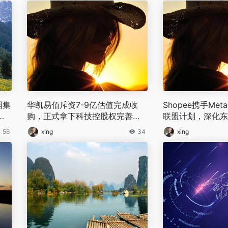
国集
华凯易佰斥资7-9亿估值完成收
Shopee携手Meta
查
购，正式拿下科技控股权完善跨
联盟计划，深化东
境生态布局
布局
56
xing
34
xing