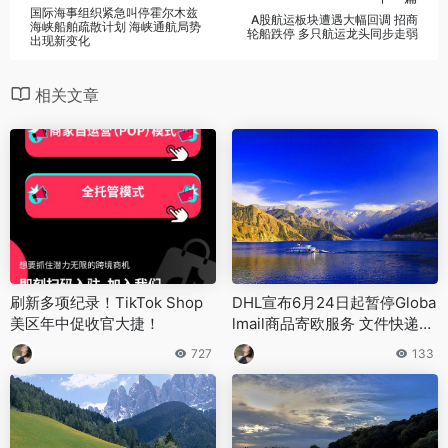
国际海事组织紧急叫停霍尔木兹
A股航运板块遭遇大幅回调 招商
海峡船舶疏散计划 海峡通航局势
轮船跌停 多只航运龙头同步走弱
出现新变化
相关文章
刷新多项纪录！TikTok Shop
DHL宣布6月24日起暂停Globa
美区年中促收官大捷！
lmail商品寄欧服务 文件快递业
务不受影响
727
133