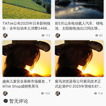
‌TikTok公布2025年日本影响报
前5月山东电动载人汽车、锂电
告：全年拉动本土消费3468亿
池、太阳能电池出口同比增长2
日元‌
7.7%
113
60
‌越南儿童安全座椅市场爆发，T
紫鸟浏览器母公司紫讯技术正
ikTok Shop成销售黑马‌
式赴港IPO 2025年营收6.87亿
元
100
114
暂无评论