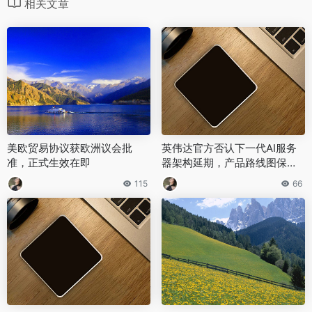
相关文章
美欧贸易协议获欧洲议会批
英伟达官方否认下一代AI服务
准，正式生效在即
器架构延期，产品路线图保持
不变
115
66