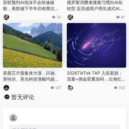
安联预判AI泡沫不会快速破
俄罗斯消费者搜索习惯向AI化
裂，美联储下半年仍有两次加
转型 近四成用户用生成式AI找
息空间
商品 服饰电子问答式检索增速
70
67
最快
美股芯片股集体大涨，闪迪、
2026TikTok TAP 入驻新政：
英特尔、美光科技涨幅均超
流量+佣金双重加码，出海红利
8%，多只股票刷新历史纪录
再升级！
127
702
暂无评论