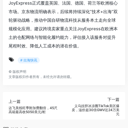
JoyExpress正式覆盖英国、法国、德国、荷兰等欧洲核心
市场。京东物流明确表示，后续将持续深化”技术+出海”双
轮驱动战略，推动中国自研物流科技从服务本土走向全球
规模化应用。建议跨境卖家重点关注JoyExpress在欧洲本
土的仓配网络与智能化履约能力，评估接入该服务对提升
尾程时效、降低人工成本的潜在价值。
# 出海快讯
©
版权声明
文章版权归作者所有，未经允许请勿转载。
下一篇
上一篇
义乌挂脖冰凉圈TikTok美区爆
达飞美线旺季附加费翻倍，45尺
卖，溢价超30倍GMV近24万美
高箱最高收5050美元/柜
元