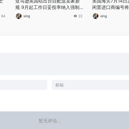
士
亚马逊英国站出台自配送卖家新
美国海关7月14
规 9月起工作日妥投率纳入强制
闲置进口商编号将
考核
活跃
64
xing
22
xing
暂无评论...