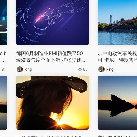
ib
德国6月制造业PMI初值跌至50
加中电动汽车关税
 货
经济景气度全面下滑 扩张步伐显
可 卡尼、特朗普
著放缓
示赞赏
91
xing
85
xing