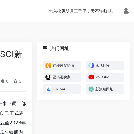
怎奈松风明月三千里，天不许归期。
热门网址
CI新
福步外贸论坛
讯飞翻译
亚马逊卖家官方论坛
Youtube
0
0
LiblibAi
新浪短网址
一步下调，部
CI已正式表
至2026年
或在短期内