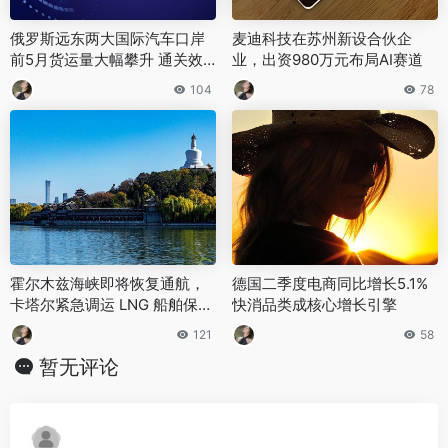
俄罗斯远东两大国际汽车口岸
麦迪科技在苏州新设合伙企
前5月货运量大幅攀升 通关效
业，出资980万元布局AI赛道
率持续提升
104
78
霍尔木兹海峡即将恢复通航，
德国二季度电商同比增长5.1%
卡塔尔紧急调运 LNG 船舶保障
快消品类成核心增长引擎
出口
121
58
暂无评论