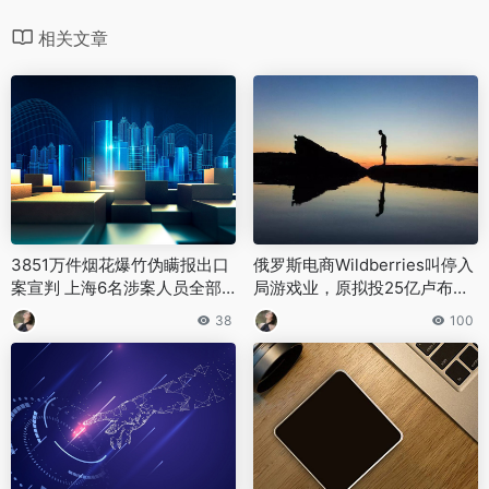
相关文章
3851万件烟花爆竹伪瞒报出口
俄罗斯电商Wildberries叫停入
案宣判 上海6名涉案人员全部
局游戏业，原拟投25亿卢布布
获实刑
局云游戏与游戏商城
38
100