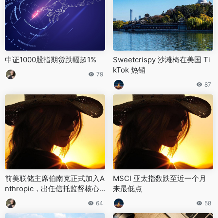
中证1000股指期货跌幅超1%
Sweetcrispy 沙滩椅在美国 Ti
kTok 热销
79
87
前美联储主席伯南克正式加入A
MSCI 亚太指数跌至近一个月
nthropic，出任信托监督核心
来最低点
负责人
64
58