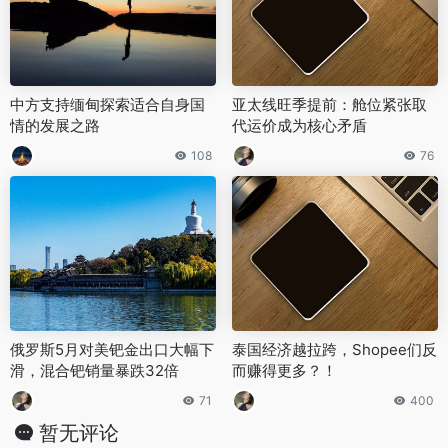
中方支持缅甸探索适合自身国
‌亚太线旺季提前：舱位紧张取
情的发展之路
代运价成为核心矛盾‌
108
76
俄罗斯5月对美钯金出口大幅下
泰国经济越拉跨，Shopee们反
滑，混合钯销量暴跌32倍
而赚得更多？！
71
400
暂无评论