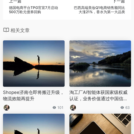
上一篇
下一篇
德国电商平台TPG官宣7月启动
巴西高端美妆Q1电商销售额同比
500万欧元债券回购
大涨21%，香水为第一大品类
相关文章
Shopee济南仓即将搬迁升级，
淘工厂AI智能体获国家级权威
物流效能再提升
认证，业务价值通过中国信通
院评估
101
63