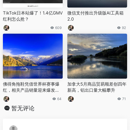
TikTok日本站爆了！1.4亿GMV
微信支付推出升级版AI工具箱
红利怎么抢？
2.0
609
92
佛得角拖鞋凭借世界杯赛事爆
加拿大5月商品贸易顺差创四年
红，相关产品销量迎来爆发式
新高，铝出口量大幅攀升
猛涨
64
71
暂无评论