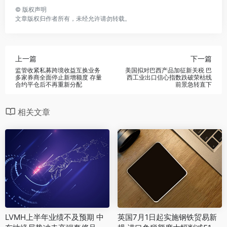
©
版权声明
文章版权归作者所有，未经允许请勿转载。
上一篇
下一篇
监管收紧私募跨境收益互换业务
美国拟对巴西产品加征新关税 巴
多家券商全面停止新增额度 存量
西工业出口信心指数跌破荣枯线
合约平仓后不再重新分配
前景急转直下
相关文章
LVMH上半年业绩不及预期 中
英国7月1日起实施钢铁贸易新