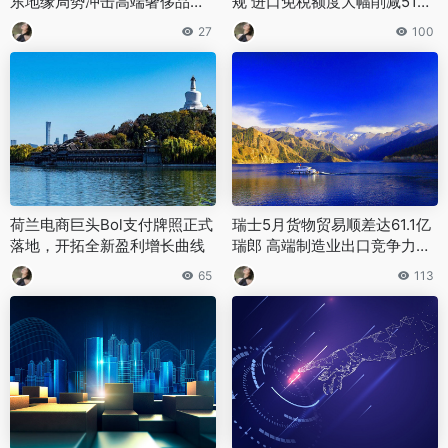
东地缘局势冲击高端奢侈品消
规 进口免税额度大幅削减51%
费
超配额部分征收50%高额关税
27
100
荷兰电商巨头Bol支付牌照正式
瑞士5月货物贸易顺差达61.1亿
落地，开拓全新盈利增长曲线
瑞郎 高端制造业出口竞争力持
续稳固
65
113