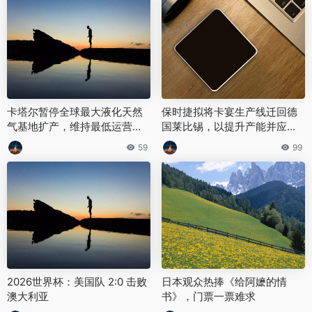
卡塔尔暂停全球最大液化天然
保时捷拟将卡宴生产线迁回德
气基地扩产，维持最低运营负
国莱比锡，以提升产能并应对
荷
大众集团裁员与关厂的严峻挑
59
99
战。
2026世界杯：美国队 2:0 击败
日本观众热捧《给阿嬷的情
澳大利亚
书》，门票一票难求