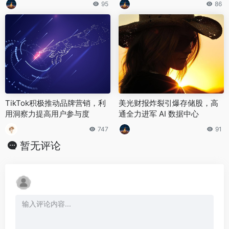
95
86
TikTok积极推动品牌营销，利
美光财报炸裂引爆存储股，高
用洞察力提高用户参与度
通全力进军 AI 数据中心
747
91
暂无评论