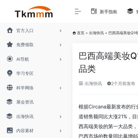
新手指南
官方入口
首页
•
出海快讯
•
巴西高端美妆Q1
免费领取
巴西高端美妆Q
AI导航
品类
学习专区
出海快讯
2个月前发布
科学网络
展会资讯
根据Circana最新发布
道销售额同比大涨21%，
出海快讯
西高端美妆的第一大品类，
内容素材
巴西市场的数量同比暴增8