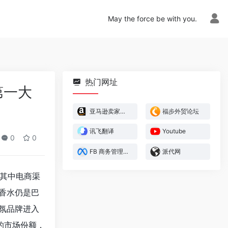
May the force be with you.
热门网址
第一大
亚马逊卖家官方论坛
福步外贸论坛
讯飞翻译
Youtube
0
0
FB 商务管理平台
派代网
，其中电商渠
香水仍是巴
氛品牌进入
的市场份额，