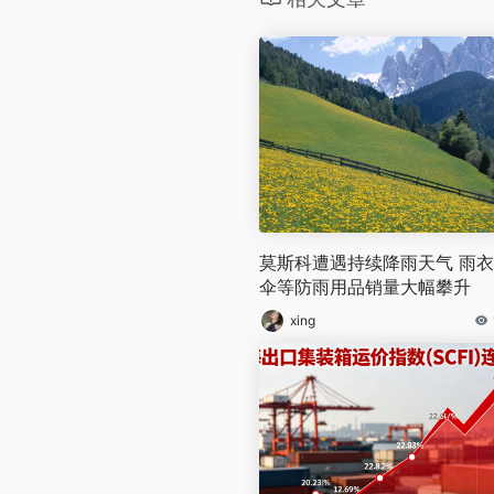
莫斯科遭遇持续降雨天气 雨
伞等防雨用品销量大幅攀升
xing