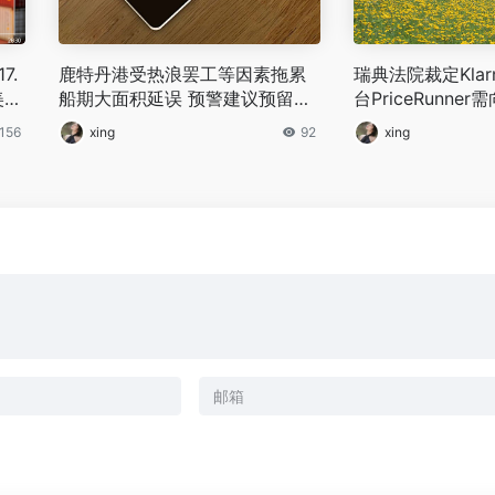
7.
鹿特丹港受热浪罢工等因素拖累
瑞典法院裁定Kla
美
船期大面积延误 预警建议预留缓
台PriceRunne
冲期
欧元
156
xing
92
xing