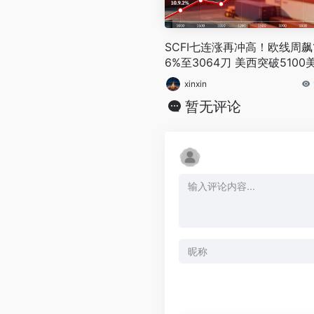
SCFI七连涨再冲高！欧线周飙1
6%至3064刀 美西突破5100
元/FEU
xinxin
暂无评论