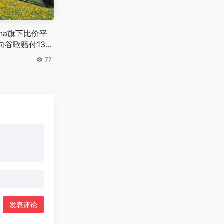
rna旗下比价平
r需向谷歌赔付13亿
77
发表评论