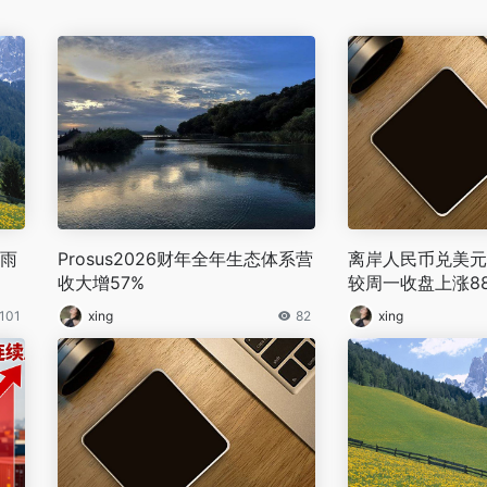
衣雨
Prosus2026财年全年生态体系营
‌离岸人民币兑美元升
收大增57%
较周一收盘上涨88
101
xing
82
xing