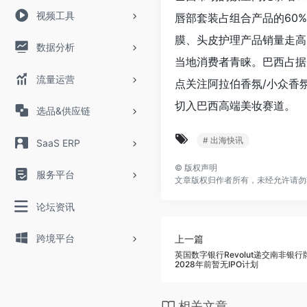
视频工具
唇部套装占组合产品的60
膜、头皮护理产品销量走高
数据分析
当地消费者青睐。巴西占据
流量运营
点关注阿拉伯香氛/小众香
切入巴西高端美妆赛道。
选品&供应链
# 出海快讯
SaaS ERP
©
版权声明
服务平台
文章版权归作者所有，未经允许请勿
论坛资讯
跨境平台
上一篇
英国数字银行Revolut递交南非银
2028年前暂无IPO计划
相关文章