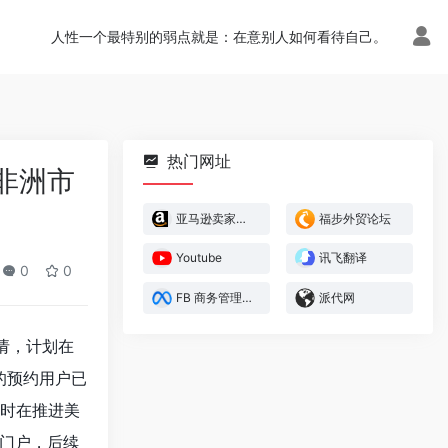
人性一个最特别的弱点就是：在意别人如何看待自己。
热门网址
局非洲市
亚马逊卖家官方论坛
福步外贸论坛
Youtube
讯飞翻译
0
0
FB 商务管理平台
派代网
申请，计划在
的预约用户已
同时在推进美
门户，后续