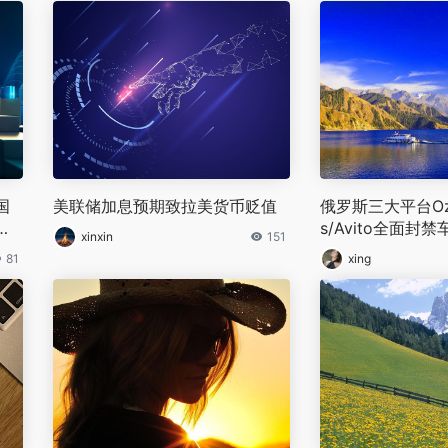
国
美联储加息预期致拉美货币贬值
俄罗斯三大平台Ozon/
优
s/Avito全面封
xinxin
151
易
81
xing