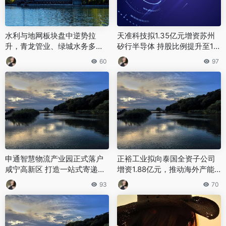
水利与地网板块盘中逆势拉
天准科技拟1.35亿元增资苏州
升，青龙管业、绿城水务多股
矽行半导体 持股比例提升至17.
涨停
03%
60
97
申通智慧物流产业园正式落户
正裕工业拟向泰国全资子公司
咸宁高新区 打造一站式寄递服
增资1.88亿元，推动海外产能
务全链条
升级
93
70