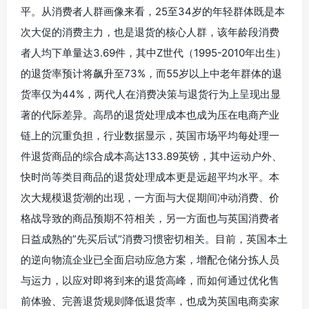
平。从消费者人群画像来看，25至34岁的年轻群体既是本
次大促的消费主力，也是退货的核心人群，该年龄段消费
者人均下单量达3.69件，其中Z世代（1995-2010年出生）
的退货率预计将飙升至73%，而55岁以上中老年群体的退
货率仅为44%，两代人在消费决策与退货行为上呈现出显
著的代际差异。高昂的退货处理成本也成为压在电商产业
链上的沉重负担，行业数据显示，英国市场平均每处理一
件退货商品的综合成本高达133.89英镑，其中运动户外、
快时尚等类目商品的退货处理成本更是远超平均水平。本
次大规模退货潮的出现，一方面与大促期间冲动消费、价
格战导致的商品预期不符相关，另一方面也与英国消费者
日益成熟的”先买后试”消费习惯密切相关。目前，英国本土
的逆向物流企业已全面启动应急方案，增配仓储分拣人员
与运力，以应对即将到来的退货高峰，而如何通过优化售
前体验、完善退货规则降低退货率，也成为英国电商卖家