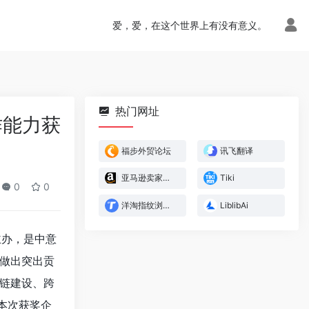
爱，爱，在这个世界上有没有意义。
热门网址
作能力获
福步外贸论坛
讯飞翻译
亚马逊卖家官方论坛
Tiki
0
0
洋淘指纹浏览器
LiblibAi
主办，是中意
做出突出贡
链建设、跨
本次获奖企