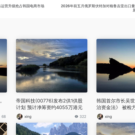
全链路运营升级抢占韩国电商市场
2026年前五月俄罗斯伏特加对格鲁吉亚出口量
，
帝国科技(00776)发布2供1供股
韩国首尔市长吴世
计划 预计净筹资约4055万港元
治资金法》 被检
68
xing
322
xing