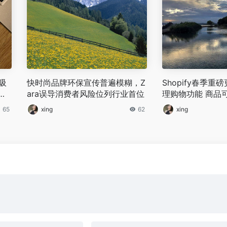
吸
快时尚品牌环保宣传普遍模糊，Z
Shopify春季重
亿
ara误导消费者风险位列行业首位
理购物功能 商品
AI渠道
65
xing
62
xing