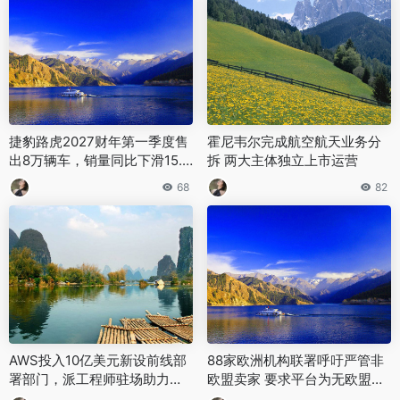
捷豹路虎2027财年第一季度售
霍尼韦尔完成航空航天业务分
出8万辆车，销量同比下滑15.
拆 两大主体独立上市运营
3%
68
82
AWS投入10亿美元新设前线部
88家欧洲机构联署呼吁严管非
署部门，派工程师驻场助力企
欧盟卖家 要求平台为无欧盟责
业45天落地Agentic AI
任人商品承担合规责任