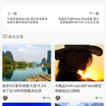
上一篇
下一篇
中澳贸易持续火热 墨尔本港集装
英国亚马逊Prime Day落幕 预计
箱吞吐量有望创历史新高
退货量超6100万件 占比近五成
相关文章
南非6月新车销量大涨15.3%，
‌今晚起Anthropic的Fable模型
创下近19年同期最高纪录
将解除出口限制‌
68
70