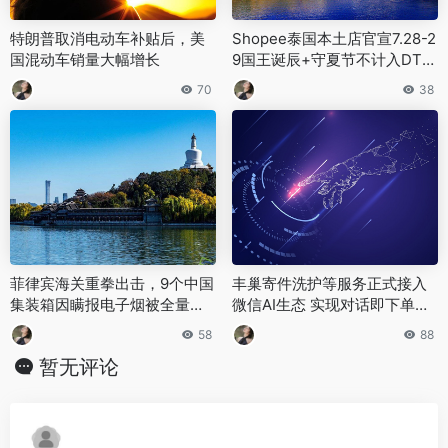
特朗普取消电动车补贴后，美
Shopee泰国本土店官宣7.28-2
国混动车销量大幅增长
9国王诞辰+守夏节不计入DTS
发货截止顺延至30日
70
38
菲律宾海关重拳出击，9个中国
丰巢寄件洗护等服务正式接入
集装箱因瞒报电子烟被全量开
微信AI生态 实现对话即下单全
箱查获
流程服务
58
88
暂无评论