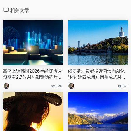
相关文章
高盛上调韩国2026年经济增速
俄罗斯消费者搜索习惯向AI化
预期至2.7% AI热潮驱动芯片行
转型 近四成用户用生成式AI找
业进入强周期
商品 服饰电子问答式检索增速
126
67
最快