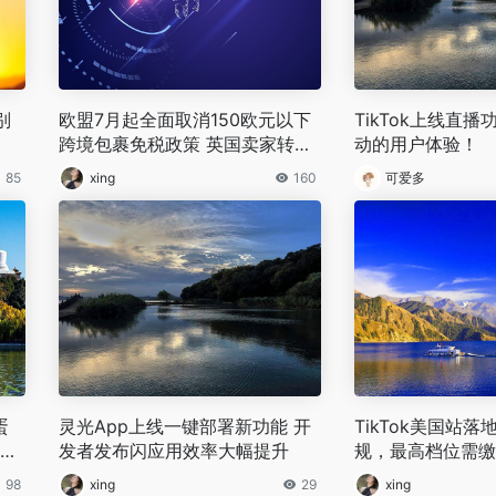
别
欧盟7月起全面取消150欧元以下
TikTok上线直
跨境包裹免税政策 英国卖家转向
动的用户体验！
DDP模式应对合规风险
85
xing
160
可爱多
蛋
灵光App上线一键部署新功能 开
TikTok美国站
机制
发者发布闪应用效率大幅提升
规，最高档位需缴
98
xing
29
xing