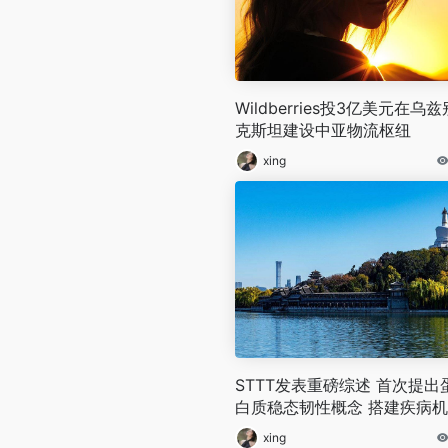
Wildberries投3亿美元在乌兹
克斯坦建设中亚物流枢纽
xing
STTT发表重磅综述 首次提出
白质稳态韧性概念 搭建疾病
与治疗创新桥梁
xing