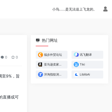
小鸟......是无法追上飞龙的。
热门网址
福步外贸论坛
讯飞翻译
0
0
亚马逊卖家官方论坛
Tiki
洋淘指纹浏览器
LiblibAi
调至9%，旨
的直播或可