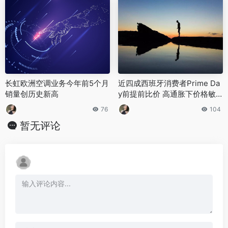
‌长虹欧洲空调业务今年前5个月
近四成西班牙消费者Prime Da
销量创历史新高‌
y前提前比价 高通胀下价格敏
感度显著提升
76
104
暂无评论