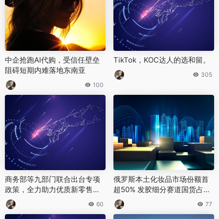
‌中企抢跑AI代购，受信任壁垒
TikTok，KOC达人的选和留。
阻碍短期内难落地东南亚‌
305
100
商务部等九部门联合出台专项
俄罗斯本土化妆品市场份额首
政策，全力助力优质新零售企
超50% 发胶细分赛道国货占比
业登陆资本市场
达85%
60
77