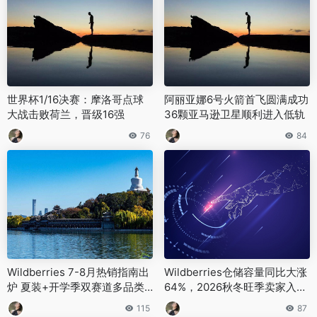
世界杯1/16决赛：摩洛哥点球
阿丽亚娜6号火箭首飞圆满成功
大战击败荷兰，晋级16强
36颗亚马逊卫星顺利进入低轨
76
84
Wildberries 7-8月热销指南出
Wildberries仓储容量同比大涨
炉 夏装+开学季双赛道多品类
64%，2026秋冬旺季卖家入仓
涨幅超60%
名额实现翻倍
115
87