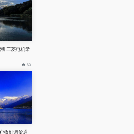
潮 三菱电机常
60
k用户收到调价通