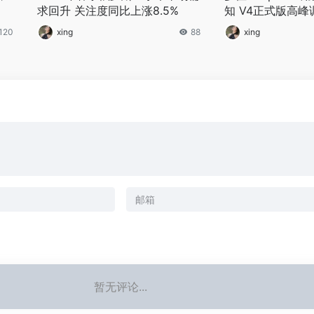
求回升 关注度同比上涨8.5%
知 V4正式版高
120
xing
88
xing
暂无评论...