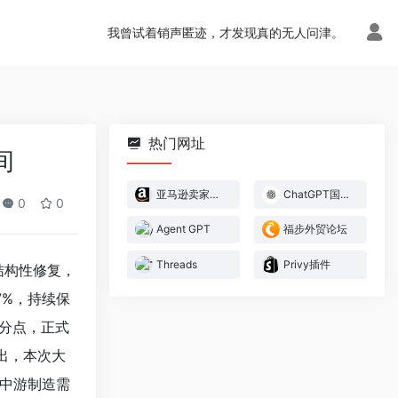
我曾试着销声匿迹，才发现真的无人问津。
热门网址
间
亚马逊卖家官方论坛
ChatGPT国内版
0
0
Agent GPT
福步外贸论坛
Threads
Privy插件
结构性修复，
7%，持续保
百分点，正式
出，本次大
中游制造需