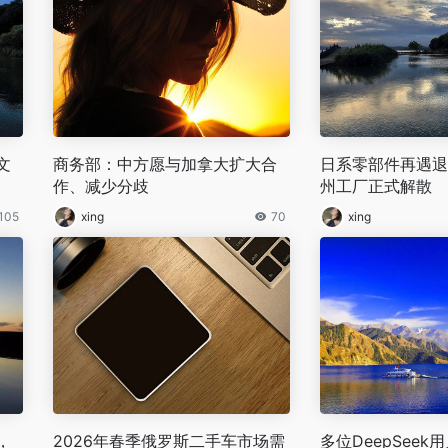
文
商务部：中方愿与加拿大扩大合
日系零部件再遇退
作、减少分歧
州工厂正式解散
105
xing
70
xing
，
2026年春季俄罗斯二手车市场需
多位DeepSee