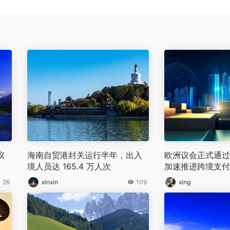
议
海南自贸港封关运行半年，出入
欧洲议会正式通过
境人员达 165.4 万人次
加速推进跨境支付
美支付体系依赖
26
xinxin
109
xing