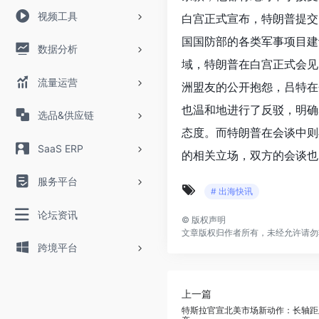
视频工具
白宫正式宣布，特朗普提交
国国防部的各类军事项目建
数据分析
域，特朗普在白宫正式会见
流量运营
洲盟友的公开抱怨，吕特在
也温和地进行了反驳，明确
选品&供应链
态度。而特朗普在会谈中则
SaaS ERP
的相关立场，双方的会谈也
服务平台
# 出海快讯
论坛资讯
©
版权声明
文章版权归作者所有，未经允许请勿
跨境平台
上一篇
特斯拉官宣北美市场新动作：长轴距版