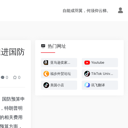
自能成羽翼，何须仰云梯。
热门网址
推进国防
亚马逊卖家官方论坛
Youtube
福步外贸论坛
TikTok University
0
0
美国小店
讯飞翻译
、国防预算申
，特朗普明
的相关费用
预算方面，