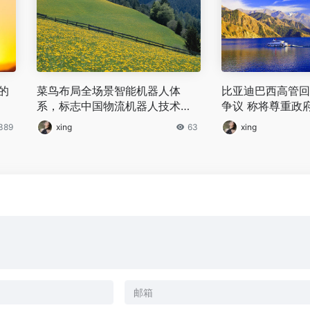
的
菜鸟布局全场景智能机器人体
比亚迪巴西高管回
系，标志中国物流机器人技术迈
争议 称将尊重政
入全球第一梯队
资承诺
389
xing
63
xing