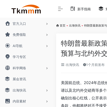
新手指南
官方入口
首页
•
出海快讯
•
特朗普最新政策与
免费领取
特朗普最新政
AI导航
预算与北约外
学习专区
出海快讯
1个月前发布
科学网络
展会资讯
美国前总统、2024年总
请以及北约外交磋商等多个
出海快讯
确划出核心红线，公开表示
内容素材
条款，他都将绝对不予接受