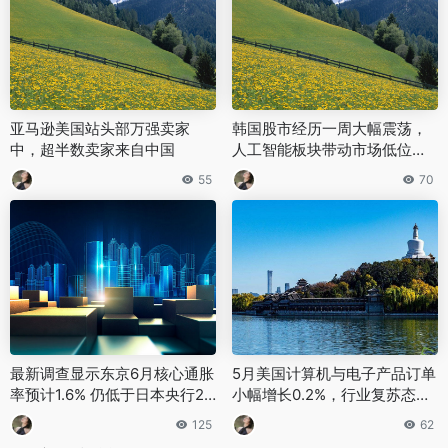
亚马逊美国站头部万强卖家
韩国股市经历一周大幅震荡，
中，超半数卖家来自中国
人工智能板块带动市场低位反
弹
55
70
最新调查显示东京6月核心通胀
5月美国计算机与电子产品订单
率预计1.6% 仍低于日本央行2%
小幅增长0.2%，行业复苏态势
目标
逐步确立
125
62