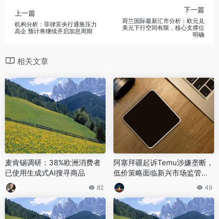
下一篇
上一篇
荷兰国际最新汇市分析：欧元兑
机构分析：菲律宾央行通胀压力
美元下行空间有限，核心支撑位
高企 预计将继续开启加息周期
明确
相关文章
麦肯锡调研：38%欧洲消费者
阿塞拜疆起诉Temu涉嫌垄断，
已使用生成式AI搜寻商品
低价策略面临新兴市场监管升
级与合规风险。
82
49