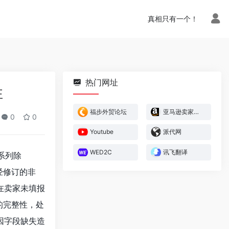
真相只有一个！
热门网址
‌
福步外贸论坛
亚马逊卖家官方论坛
0
0
Youtube
派代网
WED2C
讯飞翻译
系列除
及经修订的非
在卖家未填报
g的完整性，处
因字段缺失造