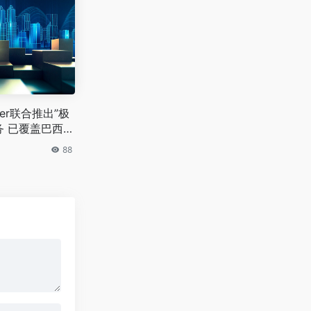
ber联合推出”极
 已覆盖巴西18
88