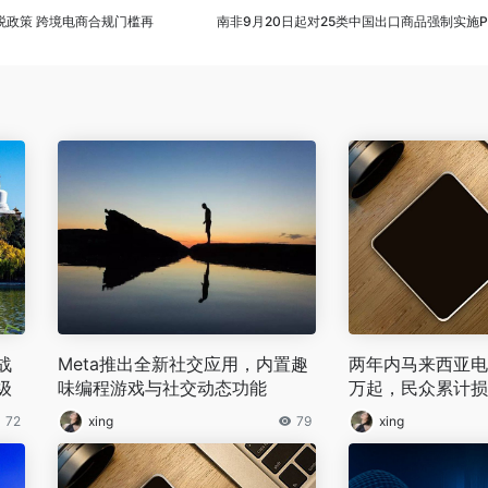
税政策 跨境电商合规门槛再
南非9月20日起对25类中国出口商品强制实施PV
战
Meta推出全新社交应用，内置趣
两年内马来西亚电
级
味编程游戏与社交动态功能
万起，民众累计损
吉
72
xing
79
xing