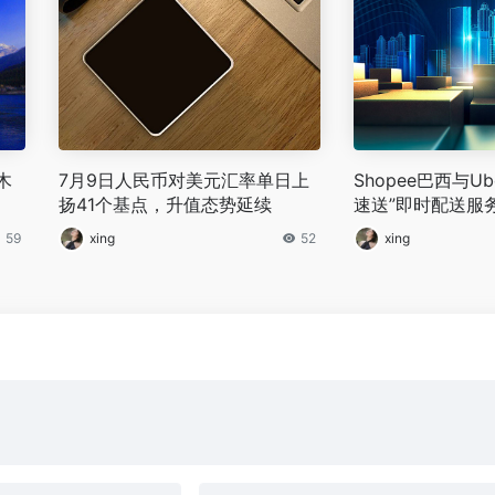
木
7月9日人民币对美元汇率单日上
Shopee巴西与U
扬41个基点，升值态势延续
速送”即时配送服务
0余座城市
59
xing
52
xing