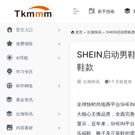
新手指南
官方入口
首页
•
出海快讯
•
SHEIN启动男
免费领取
SHEIN启动
AI导航
鞋款
学习专区
出海快讯
1个月前发布
科学网络
展会资讯
全球快时尚电商平台SHE
大核心主推品类，全面完善
出海快讯
显示，近年来，SHEIN
内容素材
乐福鞋、靴子及正装鞋的需