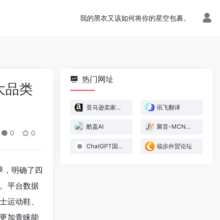
我的黑衣又该如何将你的星空包裹。
热门网址
大品类
亚马逊卖家官方论坛
讯飞翻译
酷盖AI
聚音-MCN管理系统
0
0
ChatGPT国内版
福步外贸论坛
季，明确了四
。平台数据
男士运动鞋、
更加青睐能