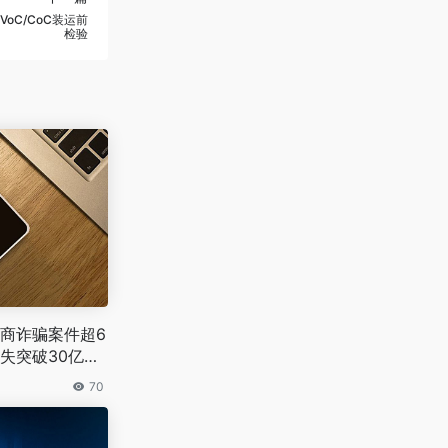
oC/CoC装运前
检验
商诈骗案件超6
失突破30亿令
70