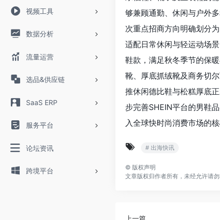
视频工具
够兼顾通勤、休闲与户外多
次重点招商方向明确划分为
数据分析
适配日常休闲与轻运动场景
流量运营
鞋款，满足秋冬季节的保暖
靴、厚底抓绒靴及商务切尔
选品&供应链
推休闲德比鞋与松糕厚底正
SaaS ERP
步完善SHEIN平台的男
入全球快时尚消费市场的核
服务平台
论坛资讯
# 出海快讯
©
版权声明
跨境平台
文章版权归作者所有，未经允许请勿
上一篇