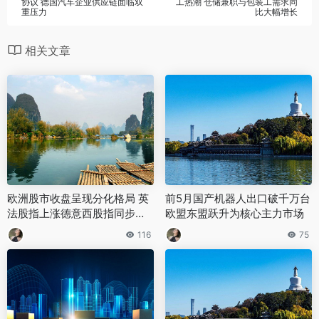
协议 德国汽车企业供应链面临双
工热潮 仓储兼职与包装工需求同
重压力
比大幅增长
相关文章
欧洲股市收盘呈现分化格局 英
前5月国产机器人出口破千万台
法股指上涨德意西股指同步下
欧盟东盟跃升为核心主力市场
跌
116
75