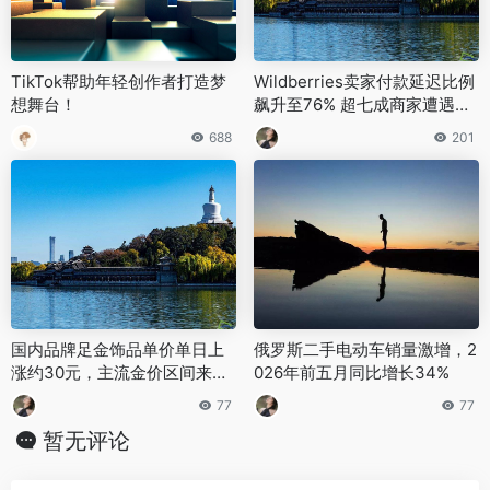
TikTok帮助年轻创作者打造梦
Wildberries卖家付款延迟比例
想舞台！
飙升至76% 超七成商家遭遇收
款难
688
201
国内品牌足金饰品单价单日上
俄罗斯二手电动车销量激增，2
涨约30元，主流金价区间来到1
026年前五月同比增长34%
260-1262元
77
77
暂无评论