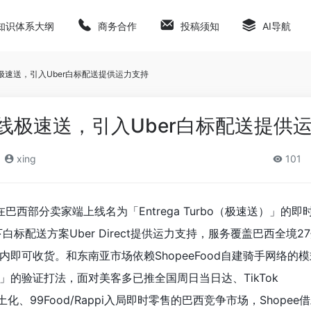
知识体系大纲
商务合作
投稿须知
AI导航
线极速送，引入Uber白标配送提供运力支持
西上线极速送，引入Uber白标配送提供
xing
101
在巴西部分卖家端上线名为「Entrega Turbo（极速送）」的
白标配送方案Uber Direct提供运力支持，服务覆盖巴西全境27
即可收货。和东南亚市场依赖ShopeeFood自建骑手网络的
」的验证打法，面对美客多已推全国周日当日达、TikTok
速本土化、99Food/Rappi入局即时零售的巴西竞争市场，Shopee借