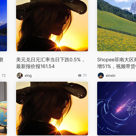
潮
美元兑日元汇率当日下跌0.5%，
Shopee菲南大
最新报价报161.54
增51%，视频带货
9%
72
xing
71
xinxin