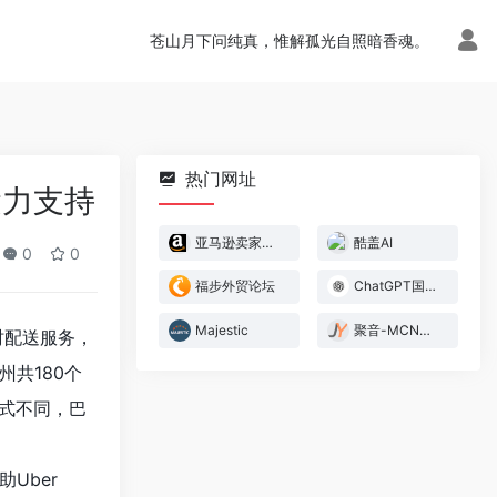
苍山月下问纯真，惟解孤光自照暗香魂。
热门网址
运力支持
亚马逊卖家官方论坛
酷盖AI
0
0
福步外贸论坛
ChatGPT国内版
Majestic
聚音-MCN管理系统
即时配送服务，
州共180个
模式不同，巴
助Uber