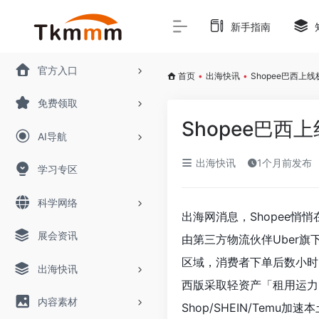
新手指南
官方入口
首页
•
出海快讯
•
Shopee巴西上
免费领取
Shopee巴
AI导航
出海快讯
1个月前发布
学习专区
科学网络
出海网消息，Shopee悄悄
展会资讯
由第三方物流伙伴Uber旗下
区域，消费者下单后数小时内
出海快讯
西版采取轻资产「租用运力
内容素材
Shop/SHEIN/Temu加