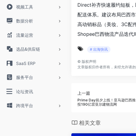
Direct补齐快速履约短
视频工具
配送体系。建议布局巴西市场
数据分析
高动销标品（美妆、3C配
Shopee巴西物流产品迭
流量运营
选品&供应链
# 出海快讯
©
版权声明
SaaS ERP
文章版权归作者所有，未经允许请勿
服务平台
论坛资讯
上一篇
Prime Day前夕上线！亚马逊巴西推自
投190亿雷亚尔建物流网
跨境平台
相关文章