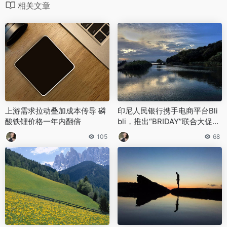
相关文章
‌上游需求拉动叠加成本传导 磷
印尼人民银行携手电商平台Bli
酸铁锂价格一年内翻倍‌
bli，推出“BRIDAY”联合大促活
动
105
68