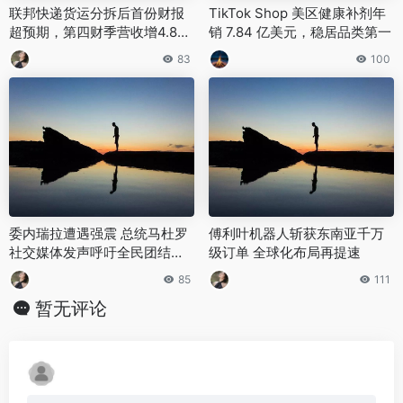
联邦快递货运分拆后首份财报
TikTok Shop 美区健康补剂年
超预期，第四财季营收增4.8%
销 7.84 亿美元，稳居品类第一
至24亿美元
83
100
委内瑞拉遭遇强震 总统马杜罗
傅利叶机器人斩获东南亚千万
社交媒体发声呼吁全民团结共
级订单 全球化布局再提速
渡难关
85
111
暂无评论