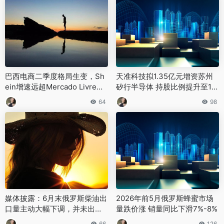
巴西电商二季度格局生变，Sh
天准科技拟1.35亿元增资苏州
ein增速远超Mercado Livre本
矽行半导体 持股比例提升至17.
土平台用户流失
03%
64
98
媒体披露：6月末俄罗斯柴油出
2026年前5月俄罗斯蜂蜜市场
口量主动大幅下调，并未出台
量跌价涨 销量同比下滑7%-8%
全面出口禁令
66
126