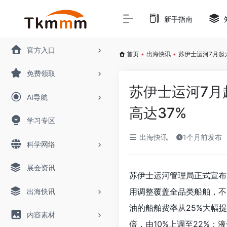
新手指南
官方入口
首页
•
出海快讯
•
苏伊士运河7月起
免费领取
苏伊士运河7月
AI导航
高达37%
学习专区
出海快讯
1个月前发布
科学网络
展会资讯
苏伊士运河管理局正式宣布
用调整覆盖全品类船舶，不
出海快讯
油的船舶费率从25%大幅提
内容素材
倍，由10%上调至22%；