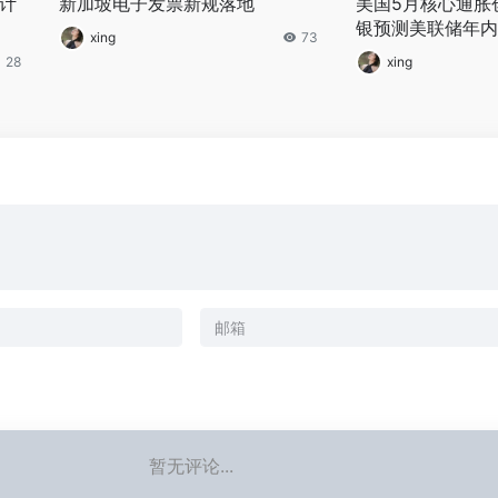
设计
新加坡电子发票新规落地
美国5月核心通胀
银预测美联储年内
xing
73
28
xing
暂无评论...