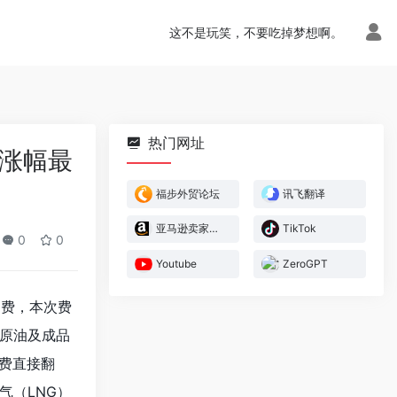
这不是玩笑，不要吃掉梦想啊。
热门网址
用涨幅最
福步外贸论坛
讯飞翻译
亚马逊卖家官方论坛
TikTok
0
0
Youtube
ZeroGPT
加费，本次费
原油及成品
加费直接翻
气（LNG）