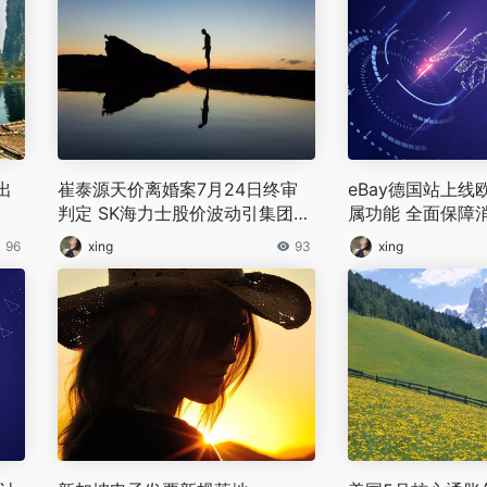
出
崔泰源天价离婚案7月24日终审
eBay德国站上线
判定 SK海力士股价波动引集团控
属功能 全面保障
制权关注
96
xing
93
xing