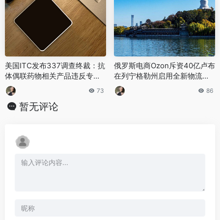
美国ITC发布337调查终裁：抗
俄罗斯电商Ozon斥资40亿卢布
体偶联药物相关产品违反专利
在列宁格勒州启用全新物流中
条款
心
73
86
暂无评论