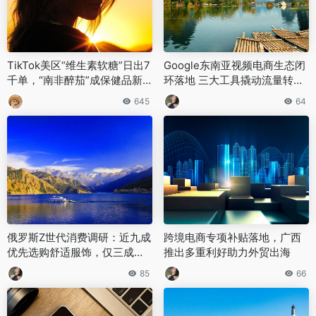
TikTok美区“维生素软糖”日出7
Google东南亚视频电商生态闭
千单，“南非醉茄”成保健品新
环落地 三大工具撬动流量转化
宠
效率跃升
645
64
俄罗斯Z世代消费调研：近九成
跨境电商专项补贴落地，广西
优先选购舒适服饰，仅三成看
推出多重利好助力外贸出海
重品牌效应
85
66