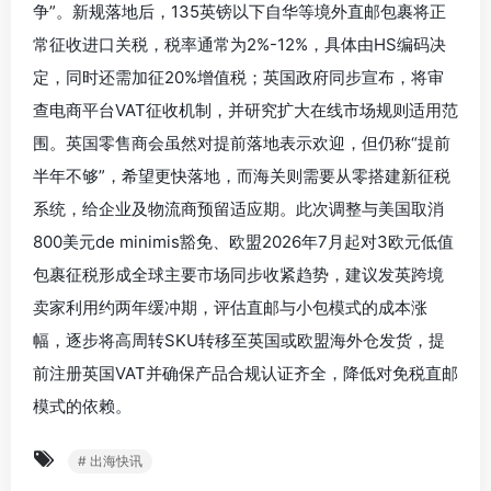
争”。新规落地后，135英镑以下自华等境外直邮包裹将正
常征收进口关税，税率通常为2%-12%，具体由HS编码决
定，同时还需加征20%增值税；英国政府同步宣布，将审
查电商平台VAT征收机制，并研究扩大在线市场规则适用范
围。英国零售商会虽然对提前落地表示欢迎，但仍称“提前
半年不够”，希望更快落地，而海关则需要从零搭建新征税
系统，给企业及物流商预留适应期。此次调整与美国取消
800美元de minimis豁免、欧盟2026年7月起对3欧元低值
包裹征税形成全球主要市场同步收紧趋势，建议发英跨境
卖家利用约两年缓冲期，评估直邮与小包模式的成本涨
幅，逐步将高周转SKU转移至英国或欧盟海外仓发货，提
前注册英国VAT并确保产品合规认证齐全，降低对免税直邮
模式的依赖。
# 出海快讯