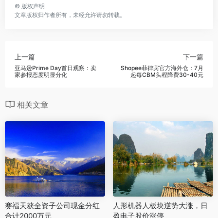
©
版权声明
文章版权归作者所有，未经允许请勿转载。
上一篇
下一篇
亚马逊Prime Day首日观察：卖
Shopee菲律宾官方海外仓：7月
家参报态度明显分化
起每CBM头程降费30-40元
相关文章
赛福天获全资子公司现金分红
人形机器人板块逆势大涨，日
合计2000万元
盈电子股价涨停