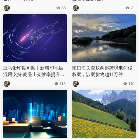
65
71
亚马逊印度AI助手新增印地语
蛇口海关查获两起跨境电商侵
混用支持 商品上架效率提升约
权案，涉案货物超11万件
70%
113
110