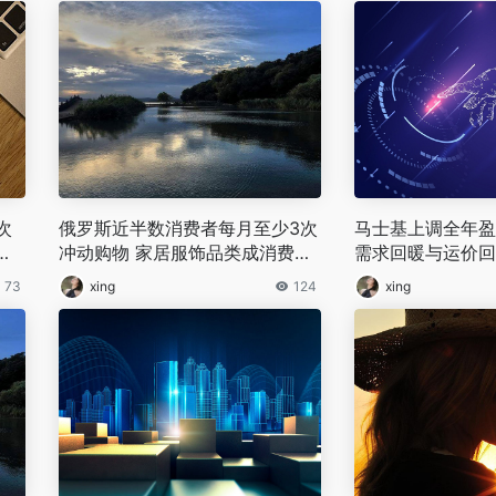
次
俄罗斯近半数消费者每月至少3次
‌马士基上调全年
再
冲动购物 家居服饰品类成消费重
需求回暖与运价回
灾区
73
xing
124
xing