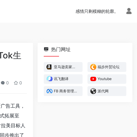
感情只剩模糊的轮廓。
热门网址
ok生
亚马逊卖家官方论坛
福步外贸论坛
讯飞翻译
Youtube
0
0
FB 商务管理平台
派代网
全新广告工具，
式拓展至
对拉美目标人
同步推出了