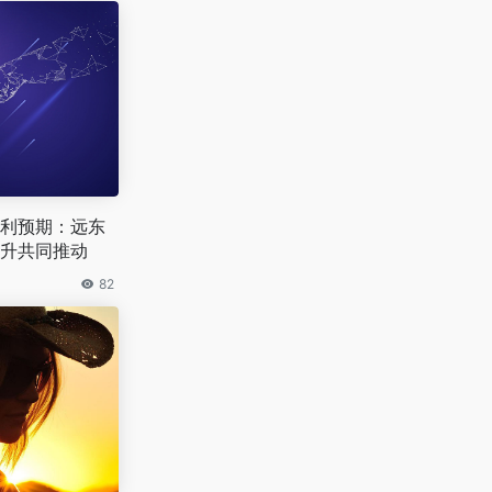
盈利预期：远东
升共同推动‌
82