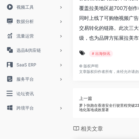
视频工具
覆盖拉美地区超700万创
同时上线了可购物视频广告
数据分析
交易转化的链路。此次三大
流量运营
级，也为品牌方拓展拉美市
选品&供应链
# 出海快讯
SaaS ERP
©
版权声明
文章版权归作者所有，未经允许请勿
服务平台
论坛资讯
上一篇
萝卜快跑在香港安全行驶里程突破2
跨境平台
地化落地成效显著
相关文章