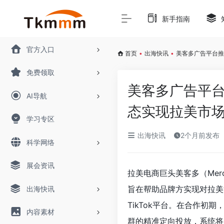
新手指南
官方入口
首页
•
出海快讯
•
美客多广告平台推
免费领取
美客多广告平台
AI导航
态实现拉美市
学习专区
出海快讯
2个月前发布
科学网络
展会资讯
拉美电商巨头美客多（Merc
旨在帮助品牌方实现对拉美
出海快讯
TikTok平台。在合作初
内容素材
群的精准定向投放，系统将