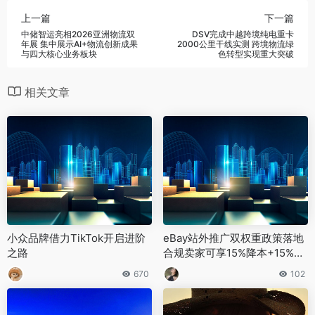
上一篇
下一篇
中储智运亮相2026亚洲物流双
DSV完成中越跨境纯电重卡
年展 集中展示AI+物流创新成果
2000公里干线实测 跨境物流绿
与四大核心业务板块
色转型实现重大突破
相关文章
小众品牌借力TikTok开启进阶
eBay站外推广双权重政策落地
之路
合规卖家可享15%降本+15%额
外预算资助
670
102