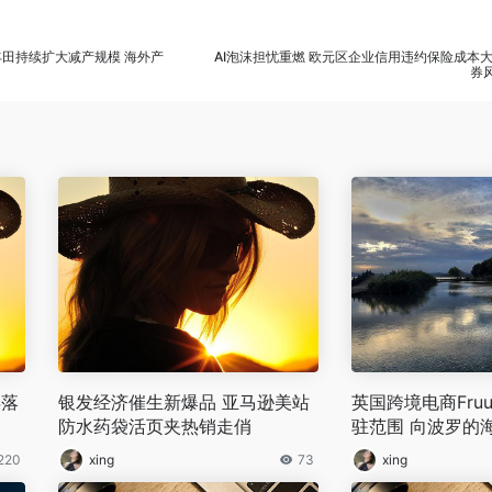
丰田持续扩大减产规模 海外产
AI泡沫担忧重燃 欧元区企业信用违约保险成本大
券
年落
银发经济催生新爆品 亚马逊美站
英国跨境电商Fru
防水药袋活页夹热销走俏
驻范围 向波罗的
区开放
220
xing
73
xing