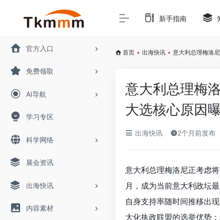
新手指南
官方入口
首页
•
出海快讯
•
意大利总理梅洛尼
免费领取
意大利总理梅洛
AI导航
大选核心原因
学习专区
出海快讯
2个月前发布
科学网络
展会资讯
意大利总理梅洛尼正考虑将
月，成为当前意大利政坛最
出海快讯
自身支持率随时间推移出现
内容素材
大化执政联盟的选举优势；