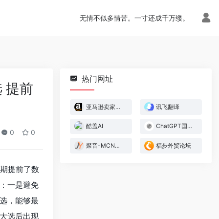
无情不似多情苦。一寸还成千万缕。
热门网址
 提前
亚马逊卖家官方论坛
讯飞翻译
酷盖AI
ChatGPT国内版
0
0
聚音-MCN管理系统
福步外贸论坛
日期提前了数
：一是避免
选，能够最
大选后出现