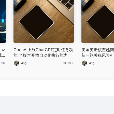
az
OpenAI上线ChatGPT定时任务功
美国突击核查越南
减半
能 全版本开放自动化执行能力
新一轮关税风险引
96
xing
180
xing