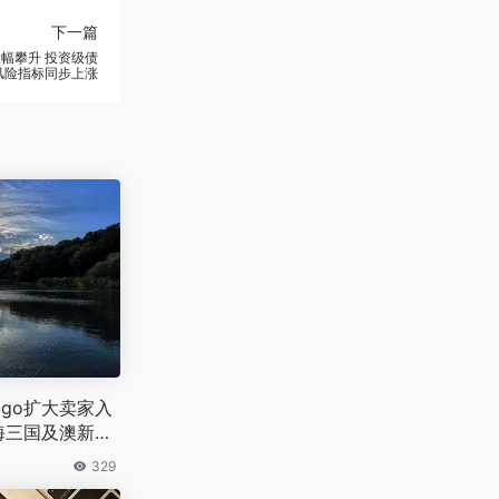
下一篇
幅攀升 投资级债
风险指标同步上涨
ugo扩大卖家入
海三国及澳新地
329