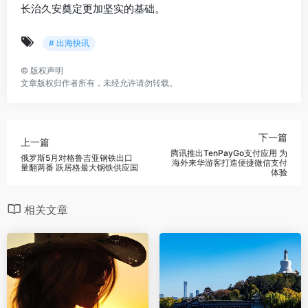
长治久安奠定更加坚实的基础。
# 出海快讯
©
版权声明
文章版权归作者所有，未经允许请勿转载。
下一篇
上一篇
腾讯推出TenPayGo支付应用 为
俄罗斯5月对格鲁吉亚钢铁出口
海外来华游客打造便捷微信支付
量翻两番 跃居格最大钢铁供应国
体验
相关文章