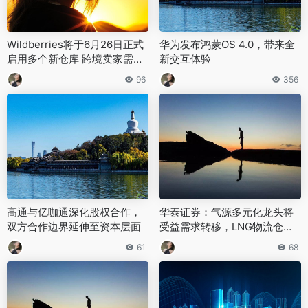
Wildberries将于6月26日正式
华为发布鸿蒙OS 4.0，带来全
启用多个新仓库 跨境卖家需及
新交互体验
时调整备货与入仓计划
96
356
高通与亿咖通深化股权合作，
‌华泰证券：气源多元化龙头将
双方合作边界延伸至资本层面
受益需求转移，LNG物流仓储
有望从价格波动中获利‌
61
68