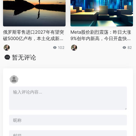
俄罗斯零售进口2027年有望突
Meta股价剧烈震荡：昨日大涨
破5000亿卢布，本土化成新趋
9%创年内新高，今日开盘快速
势
下跌近4%
102
82
暂无评论