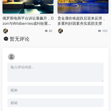
‌俄罗斯电商平台诉讼量飙升，O
贵金属价格超跌后迎来反弹，
zon与Wildberries成纠纷重灾
多重利好因素夯实底部支撑
区‌
80
100
暂无评论