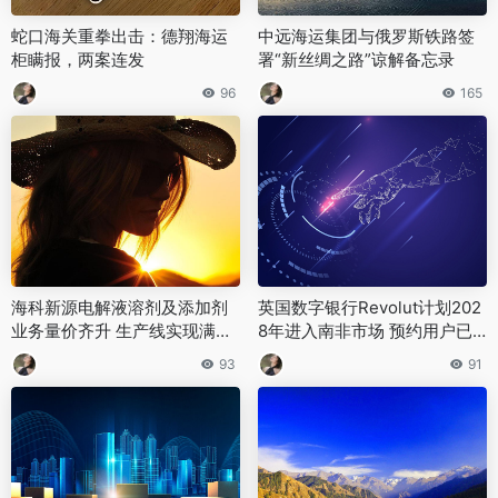
‌蛇口海关重拳出击：德翔海运
中远海运集团与俄罗斯铁路签
柜瞒报，两案连发‌
署“新丝绸之路”谅解备忘录
96
165
海科新源电解液溶剂及添加剂
英国数字银行Revolut计划202
业务量价齐升 生产线实现满产
8年进入南非市场 预约用户已
满销
近10万
93
91