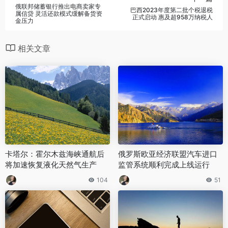
俄联邦储蓄银行推出电商卖家专
巴西2023年度第二批个税退税
属信贷 灵活还款模式缓解备货资
正式启动 惠及超958万纳税人
金压力
相关文章
卡塔尔：霍尔木兹海峡通航后
俄罗斯欧亚经济联盟汽车进口
将加速恢复液化天然气生产
监管系统顺利完成上线运行
104
51