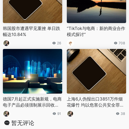
韩国股市遭遇罕见重挫 单日跌
“TikTok与电商：新的商业合作
幅达10.84%
模式探讨”
26
708
德国7月起正式实施新规，电商
上海6人伪报出口3851万件烟
电子产品必须强制展示回收标
花爆竹 均以危害公共安全罪获
识
实刑
91
38
暂无评论