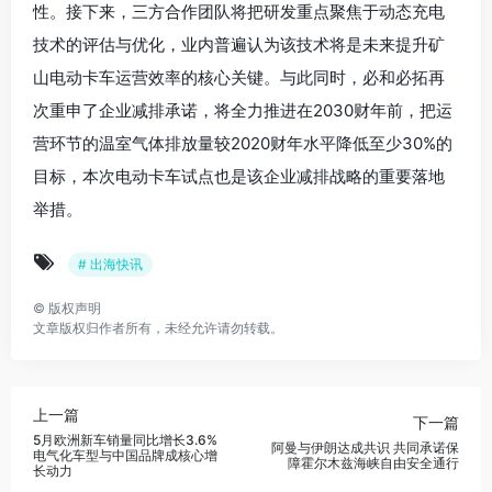
性。接下来，三方合作团队将把研发重点聚焦于动态充电
技术的评估与优化，业内普遍认为该技术将是未来提升矿
山电动卡车运营效率的核心关键。与此同时，必和必拓再
次重申了企业减排承诺，将全力推进在2030财年前，把运
营环节的温室气体排放量较2020财年水平降低至少30%的
目标，本次电动卡车试点也是该企业减排战略的重要落地
举措。
# 出海快讯
©
版权声明
文章版权归作者所有，未经允许请勿转载。
上一篇
下一篇
5月欧洲新车销量同比增长3.6%
阿曼与伊朗达成共识 共同承诺保
电气化车型与中国品牌成核心增
障霍尔木兹海峡自由安全通行
长动力