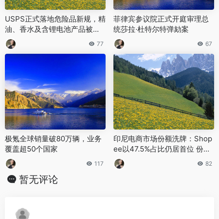
USPS正式落地危险品新规，精
菲律宾参议院正式开庭审理总
油、香水及含锂电池产品被纳
统莎拉·杜特尔特弹劾案
入额外收费范围
77
67
极氪全球销量破80万辆，业务
‌印尼电商市场份额洗牌：Shop
覆盖超50个国家
ee以47.5%占比仍居首位 份额
回落6个百分点‌
117
82
暂无评论