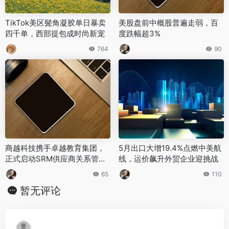
TikTok美区鬓角凝胶单日暴卖
美股盘前中概股普遍走弱，百
四千单，西部提包成时尚新宠
度跌幅超3%
764
90
商越科技携手卓越教育集团，
5月出口大增19.4%点燃中美航
正式启动SRM供应商关系管理
线，运价飙升外贸企业迎挑战
系统项目
65
110
暂无评论